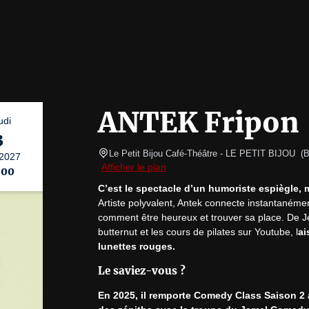
ANTEK Fripon
udi
3
Le Petit Bijou Café-Théâtre
- LE PETIT BIJOU  
(
B
2027
Afficher le plan
:00
C’est le spectacle d’un humoriste espiègle, 
Artiste polyvalent, Antek connecte instantanémen
comment être heureux et trouver sa place. De Jé
butternut et les cours de pilates sur Youtube, l
ai
lunettes rouges.
Le saviez-vous ?
En 2025, il remporte Comedy Class Saison 2 a