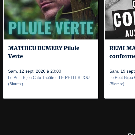
MATHIEU DUMERY Pilule
REMI MAR
Verte
conforme
Sam. 12 sept. 2026 à 20:00
Sam. 19 sept
Le Petit Bijou Café-Théâtre
- LE PETIT BIJOU
Le Petit Bijou
(
Biarritz
)
(
Biarritz
)