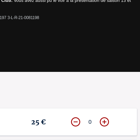
 Club.
 Vous avez aussi pu le voir à la présentation de saison 13 et 
1197 3-L-R-21-0081198
25 €
0