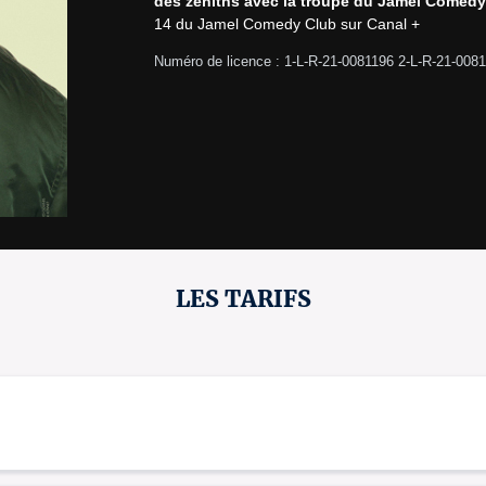
des zéniths avec la troupe du Jamel Comedy
14 du Jamel Comedy Club sur Canal +
Numéro de licence : 1-L-R-21-0081196 2-L-R-21-008
LES TARIFS