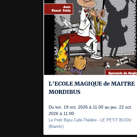
L'ECOLE MAGIQUE de MAITRE
MORDIBUS
Du lun. 19 oct. 2026 à 11:00 au jeu. 22 oct.
2026 à 11:00
Le Petit Bijou Café-Théâtre
- LE PETIT BIJOU
(
Biarritz
)