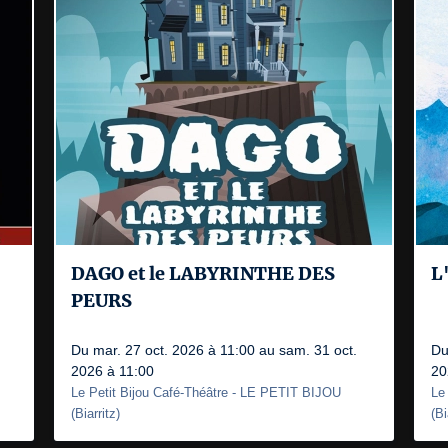
DAGO et le LABYRINTHE DES
L
PEURS
Du mar. 27 oct. 2026 à 11:00 au sam. 31 oct.
Du
2026 à 11:00
20
Le Petit Bijou Café-Théâtre
- LE PETIT BIJOU
Le
(
Biarritz
)
(
Bi