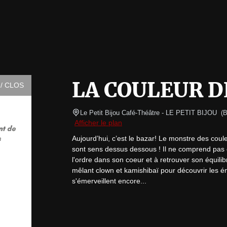
LA COULEUR D
/ CLOS
Le Petit Bijou Café-Théâtre
- LE PETIT BIJOU  
(
B
Afficher le plan
Aujourd’hui, c’est le bazar! Le monstre des coule
sont sens dessus dessous ! Il ne comprend pas ce 
l'ordre dans son coeur et à retrouver son équilib
mêlant clown et kamishibaï pour découvrir les ém
s'émerveillent encore...