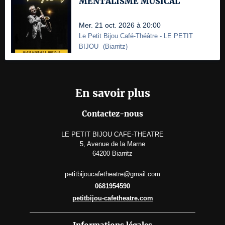
MENTALISME MUSICAL
Mer. 21 oct. 2026 à 20:00
Le Petit Bijou Café-Théâtre
- LE PETIT
BIJOU
(
Biarritz
)
En savoir plus
Contactez-nous
LE PETIT BIJOU CAFE-THEATRE
5, Avenue de la Marne
64200 Biarritz
petitbijoucafetheatre@gmail.com
0681954590
petitbijou-cafetheatre.com